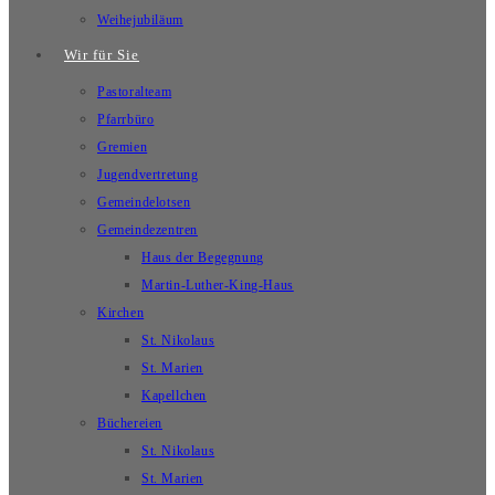
Weihejubiläum
Wir für Sie
Pastoralteam
Pfarrbüro
Gremien
Jugendvertretung
Gemeindelotsen
Gemeindezentren
Haus der Begegnung
Martin-Luther-King-Haus
Kirchen
St. Nikolaus
St. Marien
Kapellchen
Büchereien
St. Nikolaus
St. Marien