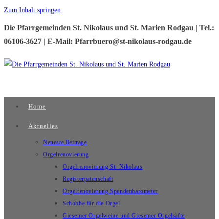
Zum Inhalt springen
Die Pfarrgemeinden St. Nikolaus und St. Marien Rodgau | Tel.:
06106-3627 | E-Mail: Pfarrbuero@st-nikolaus-rodgau.de
Home
Aktuelles
Neueste Beiträge
Orgelrenovierung
Orgelrenovierung St. Nikolaus
Registerpatenschaft
Orgelrenovierung Spendenbarometer
Schobbe für die Orgel
Giesemer Orgelweine und Giesemer Orgelsäfte