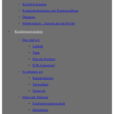
Kirchlich heiraten
Krankenkommunion und Krankensalbung
Ökumene
Wiedereintritt – Austritt aus der Kirche
Kindertagesstätte
Das sind wir
Leitbild
Team
Kita als Kirchort
KTK-Gütesiegel
So arbeiten wir
Räumlichkeiten
Tagesablauf
Netzwerk
Eltern mit Wirkung
Erziehungspartnerschaft
Elternbeirat