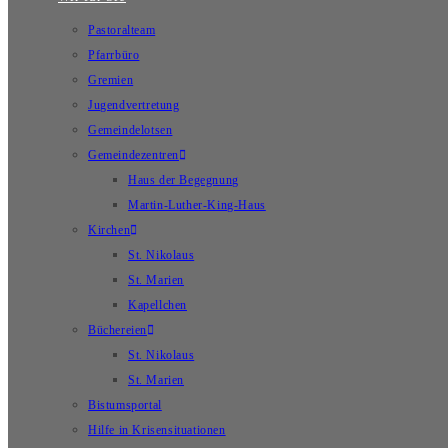
Pastoralteam
Pfarrbüro
Gremien
Jugendvertretung
Gemeindelotsen
Gemeindezentren
Haus der Begegnung
Martin-Luther-King-Haus
Kirchen
St. Nikolaus
St. Marien
Kapellchen
Büchereien
St. Nikolaus
St. Marien
Bistumsportal
Hilfe in Krisensituationen