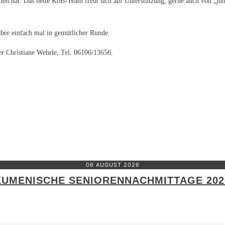
en hat. Das nette KöB-Team freut sich auf Unterstützung, gerne auch von „jun
ber einfach mal in gemütlicher Runde.
er Christiane Wehrle, Tel. 06106/13656
.
06 AUGUST 2026
UMENISCHE SENIORENNACHMITTAGE 202