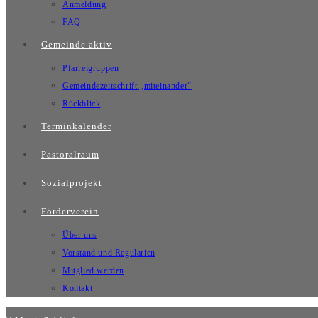
Anmeldung
FAQ
Gemeinde aktiv
Pfarreigruppen
Gemeindezeitschrift „miteinander“
Rückblick
Terminkalender
Pastoralraum
Sozialprojekt
Förderverein
Über uns
Vorstand und Regularien
Mitglied werden
Kontakt