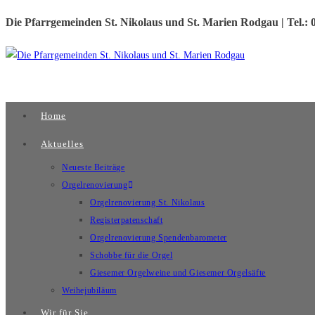
Die Pfarrgemeinden St. Nikolaus und St. Marien Rodgau | Tel.:
Home
Aktuelles
Neueste Beiträge
Orgelrenovierung
Orgelrenovierung St. Nikolaus
Registerpatenschaft
Orgelrenovierung Spendenbarometer
Schobbe für die Orgel
Giesemer Orgelweine und Giesemer Orgelsäfte
Weihejubiläum
Wir für Sie