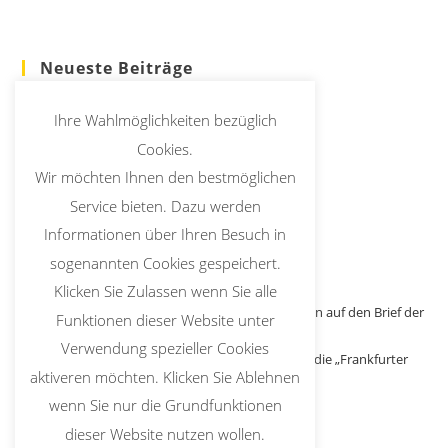
Neueste Beiträge
Seniorencafé in St. Nikolaus mit Doppel(s)pass
Ihre Wahlmöglichkeiten bezüglich
Erstkommunion 2026
Cookies.
Wir möchten Ihnen den bestmöglichen
Christi Himmelfahrt Prozession entfällt
Service bieten. Dazu werden
Informationen über Ihren Besuch in
Kirche Up To Date
sogenannten Cookies gespeichert.
Bischofssynode Synodale Kirche 2021 – 2024
Klicken Sie Zulassen wenn Sie alle
Stellungnahme Weihbischof Dr. Bentz zur Reaktion auf den Brief der
Funktionen dieser Website unter
Generalvikare an den Vorsitzenden der DBK
Verwendung spezieller Cookies
Stellungnahme Bischof Kohlgraf zur Reaktion auf die „Frankfurter
Erklärung“ und den Brief der Generalvikare
aktiveren möchten. Klicken Sie Ablehnen
wenn Sie nur die Grundfunktionen
Out in Church
dieser Website nutzen wollen.