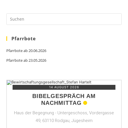
Pre
Es
to
clo
the
sea
Pfarrbote
pan
Pfarrbote ab 20.06.2026
Pfarrbote ab 23.05.2026
14 AUGUST 2026
BIBELGESPRÄCH AM
NACHMITTAG
Haus der Begegnung - Untergeschoss, Vordergasse
49, 63110 Rodgau, Jügesheim