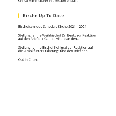
Christi Himmelfahrt Prozession entfällt
Kirche Up To Date
Bischofssynode Synodale Kirche 2021 – 2024
Stellungnahme Weihbischof Dr. Bentz zur Reaktion
auf den Brief der Generalvikare an den
Vorsitzenden der DBK
Stellungnahme Bischof Kohlgraf zur Reaktion auf
die „Frankfurter Erklärung“ und den Brief der
Generalvikare
Out in Church