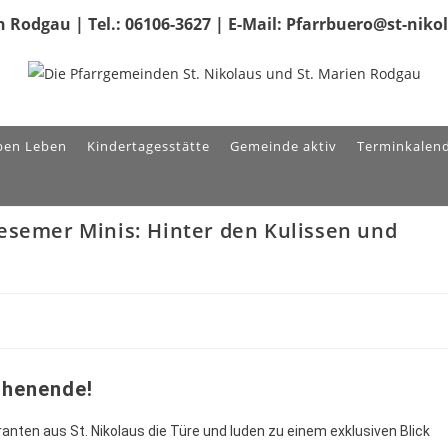
 Rodgau | Tel.: 06106-3627 | E-Mail: Pfarrbuero@st-nik
ben Leben
Kindertagesstätte
Gemeinde aktiv
Terminkalen
esemer Minis: Hinter den Kulissen und
chenende!
nten aus St. Nikolaus die Türe und luden zu einem exklusiven Blick