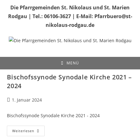
Zum
Die Pfarrgemeinden St. Nikolaus und St. Marien
Inhalt
Rodgau | Tel.: 06106-3627 | E-Mail: Pfarrbuero@st-
springen
nikolaus-rodgau.de
MENÜ
Bischofssynode Synodale Kirche 2021 –
2024
Beitrag
1. Januar 2024
veröffentlicht:
Bischofssynode Synodale Kirche 2021 - 2024
Bischofssynode
Weiterlesen
Synodale
Kirche