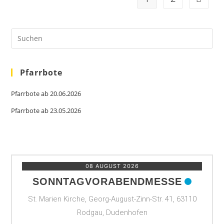
Pre
Es
to
clo
the
sea
Pfarrbote
pan
Pfarrbote ab 20.06.2026
Pfarrbote ab 23.05.2026
08 AUGUST 2026
SONNTAGVORABENDMESSE
St. Marien Kirche, Georg-August-Zinn-Str. 41, 63110
Rodgau, Dudenhofen