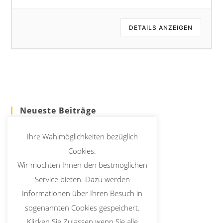
DETAILS ANZEIGEN
Neueste Beiträge
Seniorencafé in St. Nikolaus mit Doppel(s)pass
Ihre Wahlmöglichkeiten bezüglich
Erstkommunion 2026
Cookies.
Wir möchten Ihnen den bestmöglichen
Christi Himmelfahrt Prozession entfällt
Service bieten. Dazu werden
Informationen über Ihren Besuch in
Kirche Up To Date
sogenannten Cookies gespeichert.
Bischofssynode Synodale Kirche 2021 – 2024
Klicken Sie Zulassen wenn Sie alle