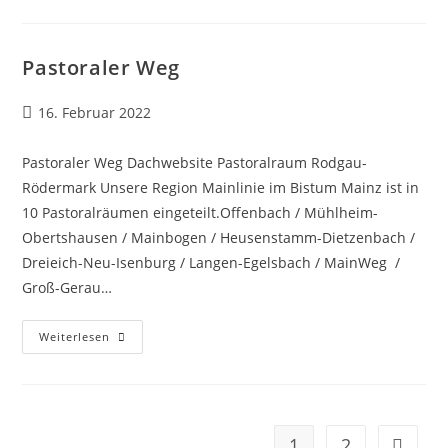
Church
Pastoraler Weg
Beitrag
16. Februar 2022
veröffentlicht:
Pastoraler Weg Dachwebsite Pastoralraum Rodgau-
Rödermark Unsere Region Mainlinie im Bistum Mainz ist in
10 Pastoralräumen eingeteilt.Offenbach / Mühlheim-
Obertshausen / Mainbogen / Heusenstamm-Dietzenbach /
Dreieich-Neu-Isenburg / Langen-Egelsbach / MainWeg /
Groß-Gerau…
Pastoraler
Weiterlesen
Weg
1
2
Zur näc