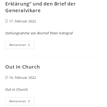
Generalvikare
Erklärung“ und den Brief der
An
Den
Generalvikare
Vorsitzenden
Der
DBK
Beitrag
17. Februar 2022
veröffentlicht:
Stellungnahme von Bischof Peter Kohlgraf
Stellungnahme
Weiterlesen
Bischof
Kohlgraf
Zur
Reaktion
Auf
Die
Out in Church
„Frankfurter
Erklärung“
Und
Beitrag
16. Februar 2022
Den
Brief
veröffentlicht:
Der
Generalvikare
Out in Church
Out
Weiterlesen
In