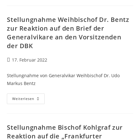
2021
–
2024
Stellungnahme Weihbischof Dr. Bentz
zur Reaktion auf den Brief der
Generalvikare an den Vorsitzenden
der DBK
Beitrag
17. Februar 2022
veröffentlicht:
Stellungnahme von Generalvikar Weihbischof Dr. Udo
Markus Bentz
Stellungnahme
Weiterlesen
Weihbischof
Dr.
Bentz
Zur
Reaktion
Auf
Stellungnahme Bischof Kohlgraf zur
Den
Brief
Reaktion auf die „Frankfurter
Der