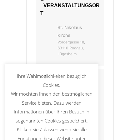
VERANSTALTUNGSOR
T
St. Nikolaus
Kirche
Vordergasse 18,
63110 Rodgau,
Jügesheim
Ihre Wahlmöglichkeiten bezüglich
KATEGORIE
Cookies.
Wir möchten Ihnen den bestmöglichen
Abendmesse
Service bieten. Dazu werden
Informationen über Ihren Besuch in
Freitag
sogenannten Cookies gespeichert.
Klicken Sie Zulassen wenn Sie alle
Gottesdienst
Funktionen dieser Website unter