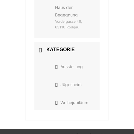
Haus der
Begegnung
Vordergasse 49,
63110 Rodgau
KATEGORIE
Ausstellung
Jügesheim
Weihejubiläum