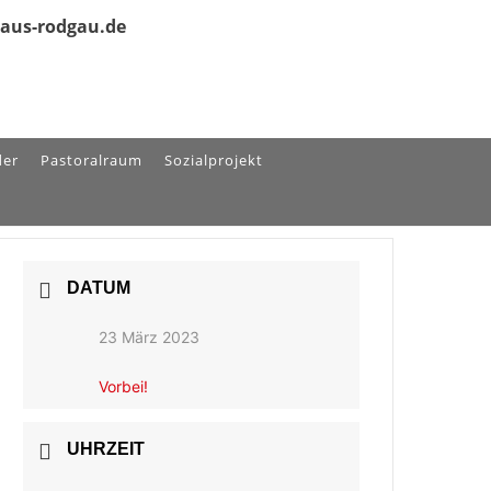
olaus-rodgau.de
der
Pastoralraum
Sozialprojekt
DATUM
23 März 2023
Vorbei!
UHRZEIT