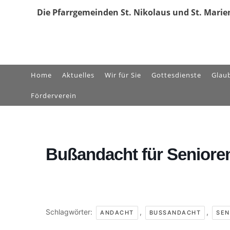
Zum
Die Pfarrgemeinden St. Nikolaus und St. Marien
Inhalt
springen
Home
Aktuelles
Wir für Sie
Gottesdienste
Glau
Förderverein
Bußandacht für Seniore
Schlagwörter:
,
,
ANDACHT
BUSSANDACHT
SEN