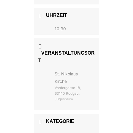
UHRZEIT
10:30
VERANSTALTUNGSOR
T
St. Nikolaus
Kirche
Vordergasse 18,
63110 Rodgau,
Jügesheim
KATEGORIE