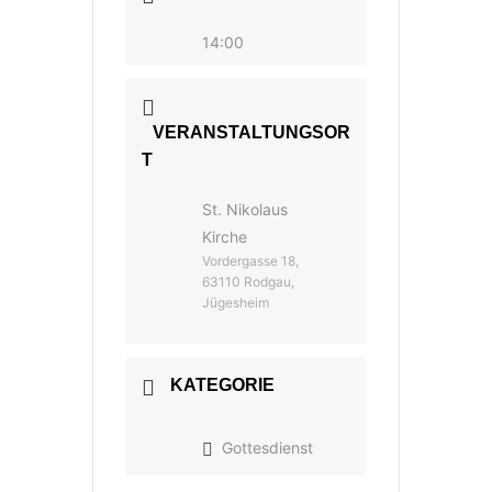
14:00
VERANSTALTUNGSOR
T
St. Nikolaus
Kirche
Vordergasse 18,
63110 Rodgau,
Jügesheim
KATEGORIE
Gottesdienst