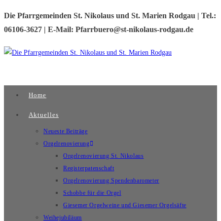
Zum
Die Pfarrgemeinden St. Nikolaus und St. Marien Rodgau | Tel.:
Inhalt
06106-3627 | E-Mail: Pfarrbuero@st-nikolaus-rodgau.de
springen
Home
Aktuelles
Neueste Beiträge
Orgelrenovierung
Orgelrenovierung St. Nikolaus
Registerpatenschaft
Orgelrenovierung Spendenbarometer
Schobbe für die Orgel
Giesemer Orgelweine und Giesemer Orgelsäfte
Weihejubiläum