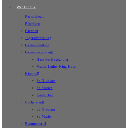
Wir für Sie
Pastoralteam
Pfarrbüro
Gremien
Jugendvertretung
Gemeindelotsen
Gemeindezentren
Haus der Begegnung
Martin-Luther-King-Haus
Kirchen
St. Nikolaus
St. Marien
Kapellchen
Büchereien
St. Nikolaus
St. Marien
Bistumsportal