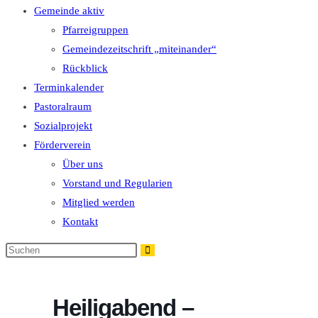
Gemeinde aktiv
Pfarreigruppen
Gemeindezeitschrift „miteinander“
Rückblick
Terminkalender
Pastoralraum
Sozialprojekt
Förderverein
Über uns
Vorstand und Regularien
Mitglied werden
Kontakt
Diese
Website
durchsuchen
Heiligabend –