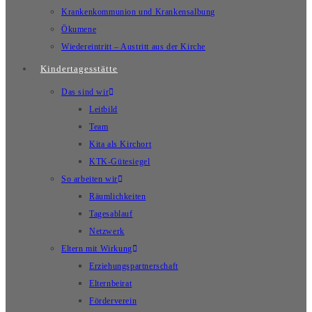
Krankenkommunion und Krankensalbung
Ökumene
Wiedereintritt – Austritt aus der Kirche
Kindertagesstätte
Das sind wir
Leitbild
Team
Kita als Kirchort
KTK-Gütesiegel
So arbeiten wir
Räumlichkeiten
Tagesablauf
Netzwerk
Eltern mit Wirkung
Erziehungspartnerschaft
Elternbeirat
Förderverein