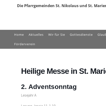
Zum
Die Pfarrgemeinden St. Nikolaus und St. Marien
Inhalt
springen
Home
Aktuelles
Wir für Sie
Gottesdienste
Glau
Förderverein
Heilige Messe in St. Mar
2.
Adventsonntag
Lesejahr A
Lesung: Jesaja 11, 1-10