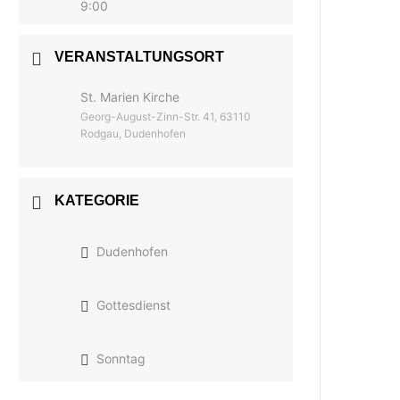
9:00
VERANSTALTUNGSORT
St. Marien Kirche
Georg-August-Zinn-Str. 41, 63110
Rodgau, Dudenhofen
KATEGORIE
Dudenhofen
Gottesdienst
Sonntag