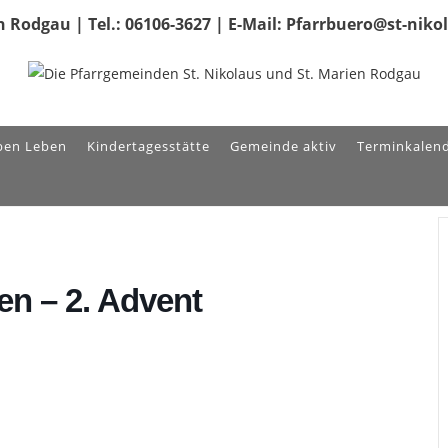
 Rodgau | Tel.: 06106-3627 | E-Mail: Pfarrbuero@st-nik
ben Leben
Kindertagesstätte
Gemeinde aktiv
Terminkalen
ien – 2. Advent