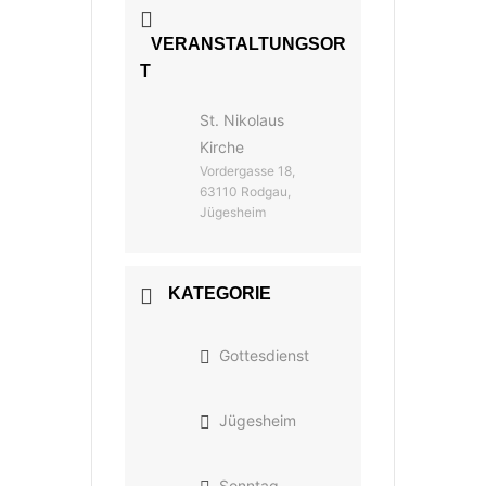
VERANSTALTUNGSOR
T
St. Nikolaus
Kirche
Vordergasse 18,
63110 Rodgau,
Jügesheim
KATEGORIE
Gottesdienst
Jügesheim
Sonntag