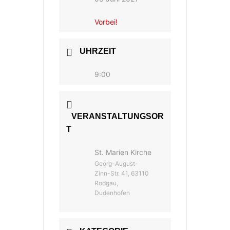
Vorbei!
UHRZEIT
9:00
VERANSTALTUNGSOR
T
St. Marien Kirche
Georg-August-
Zinn-Str. 41, 63110
Rodgau,
Dudenhofen