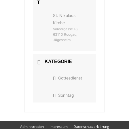
T
St. Nikolaus
Kirche
Vordergasse 18,
63110 Rodgau,
Jügesheim
KATEGORIE
Gottesdienst
Sonntag
Administration
Impressum
Datenschutzerklärung