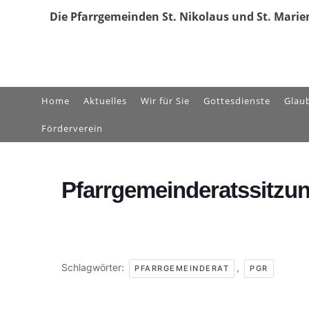
Zum
Die Pfarrgemeinden St. Nikolaus und St. Marien
Inhalt
springen
Home
Aktuelles
Wir für Sie
Gottesdienste
Glau
Förderverein
Pfarrgemeinderatssitzu
Schlagwörter:
,
PFARRGEMEINDERAT
PGR