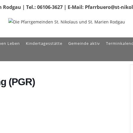
 Rodgau | Tel.: 06106-3627 | E-Mail: Pfarrbuero@st-nik
ben Leben
Kindertagesstätte
Gemeinde aktiv
Terminkalen
ng (PGR)