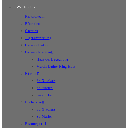
Wir für Sie
Pastoralteam
Pfarrbüro
Gremien
Jugendvertretung
Gemeindelotsen
Gemeindezentren
Haus der Begegnung
Martin-Luther-King-Haus
Kirchen
St. Nikolaus
St. Marien
Kapellchen
Büchereien
St. Nikolaus
St. Marien
Bistumsportal