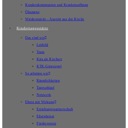
Krankenkommunion und Krankensalbung
Ökumene
Wiedereintritt – Austritt aus der Kirche
Kindertagesstätte
Das sind wir
Leitbild
Team
Kita als Kirchort
KTK-Gütesiegel
So arbeiten wir
Räumlichkeiten
Tagesablauf
Netzwerk
Eltern mit Wirkung
Erziehungspartnerschaft
Elternbeirat
Förderverein