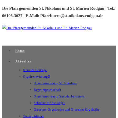
Zum
Die Pfarrgemeinden St. Nikolaus und St. Marien Rodgau | Tel.:
Inhalt
06106-3627 | E-Mail: Pfarrbuero@st-nikolaus-rodgau.de
springen
Home
Aktuelles
Neueste Beiträge
Orgelrenovierung
Orgelrenovierung St. Nikolaus
Registerpatenschaft
Orgelrenovierung Spendenbarometer
Schobbe für die Orgel
Giesemer Orgelweine und Giesemer Orgelsäfte
Weihejubiläum