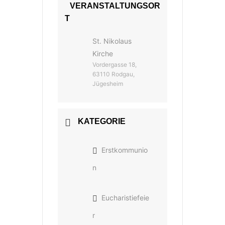
VERANSTALTUNGSOR
T
St. Nikolaus
Kirche
Vordergasse 18,
63110 Rodgau,
Jügesheim
KATEGORIE
Erstkommunio
n
Eucharistiefeie
r