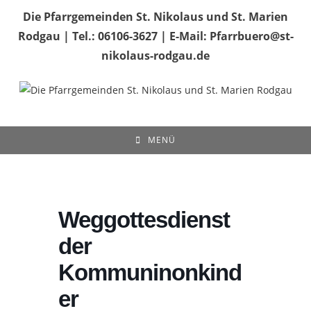
Zum
Die Pfarrgemeinden St. Nikolaus und St. Marien
Inhalt
Rodgau | Tel.: 06106-3627 | E-Mail: Pfarrbuero@st-
springen
nikolaus-rodgau.de
MENÜ
Weggottesdienst
der
Kommuninonkind
er