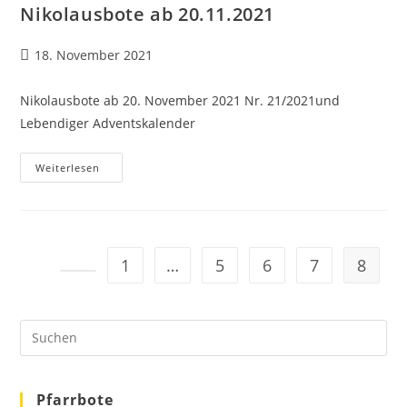
Nikolausbote ab 20.11.2021
Beitrag
18. November 2021
veröffentlicht:
Nikolausbote ab 20. November 2021 Nr. 21/2021und
Lebendiger Adventskalender
Nikolausbote
Weiterlesen
Ab
20.11.2021
1
…
5
6
7
8
Zur vorherigen Seite
Pre
Es
to
clo
the
sea
Pfarrbote
pan