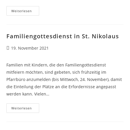
Sonntagabendgottesdienst
Weiterlesen
In
St.
Marien
Familiengottesdienst in St. Nikolaus
Beitrag
19. November 2021
veröffentlicht:
Familien mit Kindern, die den Familiengottesdienst
mitfeiern möchten, sind gebeten, sich frühzeitig im
Pfarrbüro anzumelden (bis Mittwoch, 24. November), damit
die Einteilung der Plätze an die Erfordernisse angepasst
werden kann. Vielen…
Familiengottesdienst
Weiterlesen
In
St.
Nikolaus