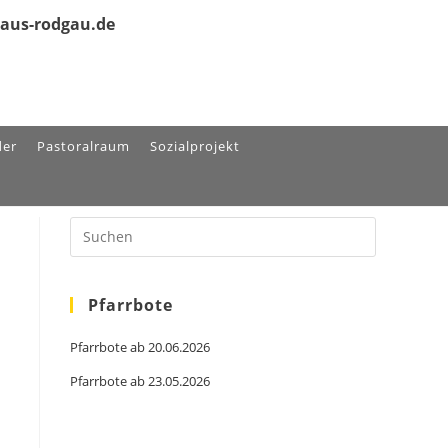
olaus-rodgau.de
der
Pastoralraum
Sozialprojekt
Press
Escape
to
close
the
search
Pfarrbote
panel.
n
Pfarrbote ab 20.06.2026
Pfarrbote ab 23.05.2026