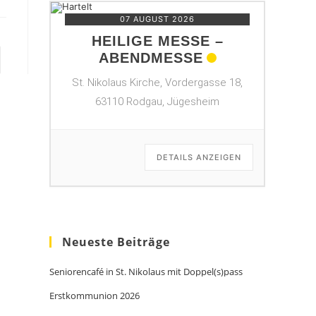
07 AUGUST 2026
HEILIGE MESSE –
ABENDMESSE
te
St. Nikolaus Kirche, Vordergasse 18,
63110 Rodgau, Jügesheim
DETAILS ANZEIGEN
Neueste Beiträge
Seniorencafé in St. Nikolaus mit Doppel(s)pass
Erstkommunion 2026