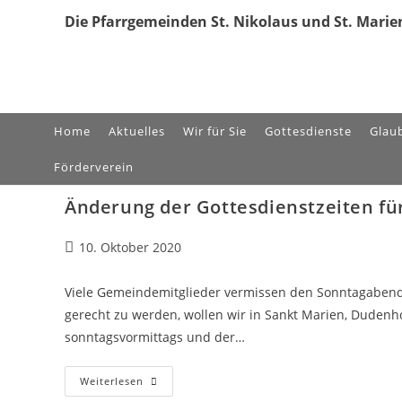
Zum
Die Pfarrgemeinden St. Nikolaus und St. Marien
Inhalt
springen
Home
Aktuelles
Wir für Sie
Gottesdienste
Glau
Förderverein
Änderung der Gottesdienstzeiten für
Beitrag
10. Oktober 2020
veröffentlicht:
Viele Gemeindemitglieder vermissen den Sonntagabend
gerecht zu werden, wollen wir in Sankt Marien, Dudenho
sonntagsvormittags und der…
Änderung
Weiterlesen
Der