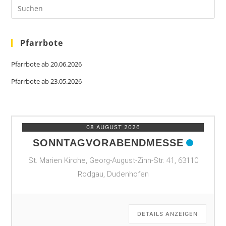
Pre
Es
to
clo
the
sea
Pfarrbote
pan
Pfarrbote ab 20.06.2026
Pfarrbote ab 23.05.2026
08 AUGUST 2026
SONNTAGVORABENDMESSE
St. Marien Kirche, Georg-August-Zinn-Str. 41, 63110
Rodgau, Dudenhofen
DETAILS ANZEIGEN