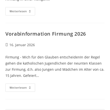
Firmung
Weiterlesen
–
Mich
Für
Den
Glauben
Entscheiden
Vorabinformation Firmung 2026
Beitrag
16. Januar 2026
veröffentlicht:
Firmung - Mich für den Glauben entscheidenIn der Regel
gehen die katholischen Jugendlichen der neunten Klassen
zur Firmung, d.h. also Jungen und Mädchen im Alter von ca.
15 Jahren. Gefeiert…
Vorabinformation
Weiterlesen
Firmung
2026