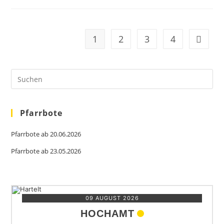
1
2
3
4
Zur näc
Pre
Es
to
clo
the
sea
Pfarrbote
pan
Pfarrbote ab 20.06.2026
Pfarrbote ab 23.05.2026
09 AUGUST 2026
HOCHAMT