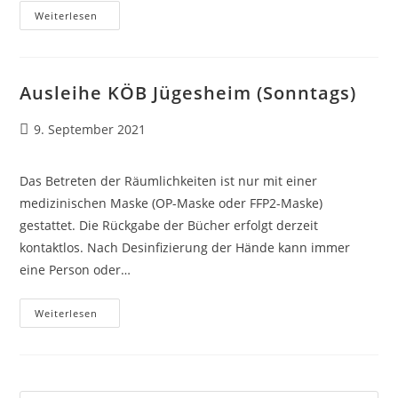
Ausleihe
Weiterlesen
KÖB
Jügesheim
(Sonntags)
Ausleihe KÖB Jügesheim (Sonntags)
Beitrag
9. September 2021
veröffentlicht:
Das Betreten der Räumlichkeiten ist nur mit einer
medizinischen Maske (OP-Maske oder FFP2-Maske)
gestattet. Die Rückgabe der Bücher erfolgt derzeit
kontaktlos. Nach Desinfizierung der Hände kann immer
eine Person oder…
Ausleihe
Weiterlesen
KÖB
Jügesheim
(Sonntags)
Pre