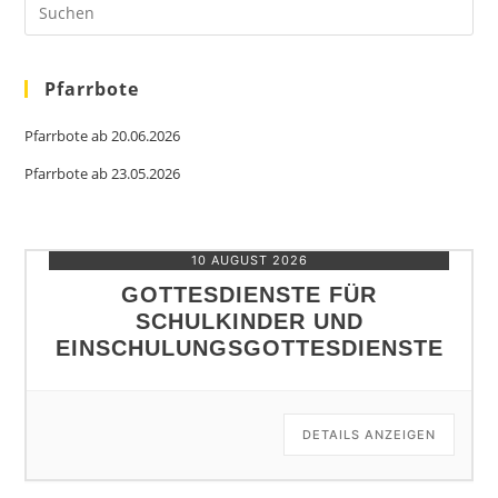
Es
to
clo
the
sea
Pfarrbote
pan
Pfarrbote ab 20.06.2026
Pfarrbote ab 23.05.2026
10 AUGUST 2026
GOTTESDIENSTE FÜR
SCHULKINDER UND
EINSCHULUNGSGOTTESDIENSTE
DETAILS ANZEIGEN