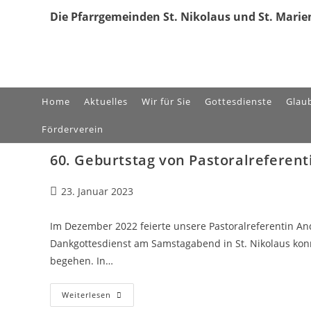
Zum
Die Pfarrgemeinden St. Nikolaus und St. Marien
Inhalt
springen
Home
Aktuelles
Wir für Sie
Gottesdienste
Glau
Förderverein
60. Geburtstag von Pastoralreferen
Beitrag
23. Januar 2023
veröffentlicht:
Im Dezember 2022 feierte unsere Pastoralreferentin And
Dankgottesdienst am Samstagabend in St. Nikolaus kon
begehen. In…
60.
Weiterlesen
Geburtstag