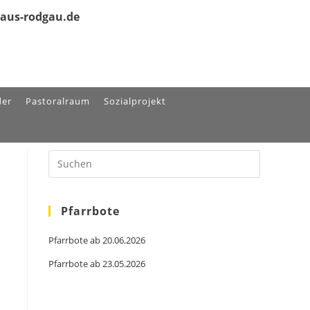
olaus-rodgau.de
der
Pastoralraum
Sozialprojekt
Press
Escape
to
close
the
search
Pfarrbote
panel.
Pfarrbote ab 20.06.2026
Pfarrbote ab 23.05.2026