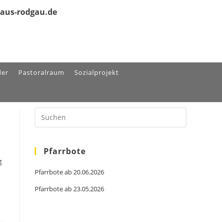
olaus-rodgau.de
der
Pastoralraum
Sozialprojekt
Press
Escape
to
close
the
search
Pfarrbote
panel.
g
Pfarrbote ab 20.06.2026
Pfarrbote ab 23.05.2026