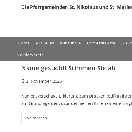
Zum
Die Pfarrgemeinden St. Nikolaus und St. Marien
Inhalt
springen
Home
Aktuelles
Wir für Sie
Gottesdienste
Glau
Förderverein
Name gesucht! Stimmen Sie ab
Beitrag
2. November 2025
veröffentlicht:
Namensvorschäge Erklärung zum Drucken (pdf) In ihrer
auf Grundlage der zuvor definierten Kriterien eine sorg
Name
Weiterlesen
Gesucht!
Stimmen
Sie