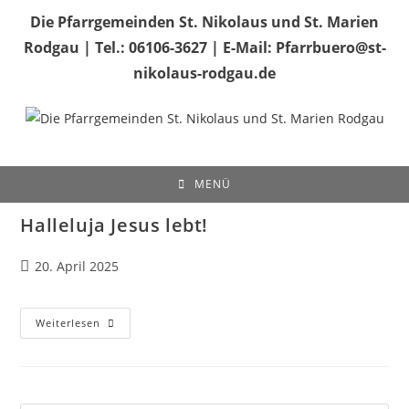
Zum
Die Pfarrgemeinden St. Nikolaus und St. Marien
Inhalt
Rodgau | Tel.: 06106-3627 | E-Mail: Pfarrbuero@st-
springen
nikolaus-rodgau.de
MENÜ
Halleluja Jesus lebt!
Beitrag
20. April 2025
veröffentlicht:
Halleluja
Weiterlesen
Jesus
Lebt!
Pre