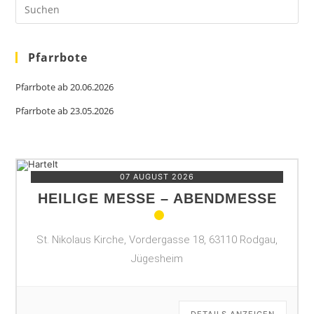
Es
to
clo
the
sea
Pfarrbote
pan
Pfarrbote ab 20.06.2026
Pfarrbote ab 23.05.2026
07 AUGUST 2026
HEILIGE MESSE – ABENDMESSE
St. Nikolaus Kirche, Vordergasse 18, 63110 Rodgau,
Jügesheim
DETAILS ANZEIGEN