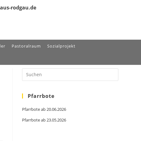
olaus-rodgau.de
der
Pastoralraum
Sozialprojekt
Press
Escape
to
close
the
search
Pfarrbote
panel.
Pfarrbote ab 20.06.2026
Pfarrbote ab 23.05.2026