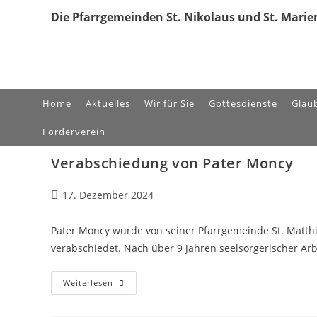
Zum
Die Pfarrgemeinden St. Nikolaus und St. Marien
Inhalt
springen
Home
Aktuelles
Wir für Sie
Gottesdienste
Glau
Förderverein
Verabschiedung von Pater Moncy
Beitrag
17. Dezember 2024
veröffentlicht:
Pater Moncy wurde von seiner Pfarrgemeinde St. Matthi
verabschiedet. Nach über 9 Jahren seelsorgerischer Ar
Verabschiedung
Weiterlesen
Von
Pater
Moncy