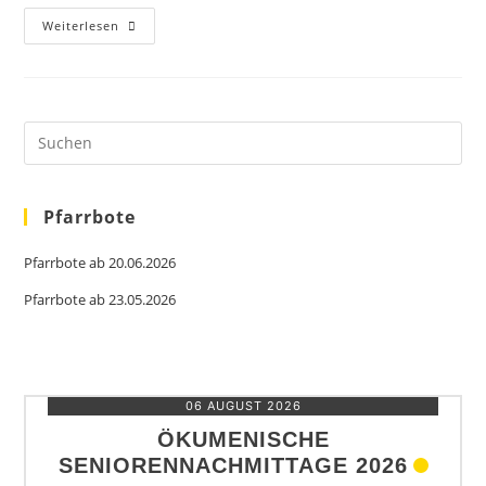
Kandidatenliste
Weiterlesen
PGR
Wahl
2024
Pre
Es
to
clo
the
sea
Pfarrbote
pan
Pfarrbote ab 20.06.2026
Pfarrbote ab 23.05.2026
06 AUGUST 2026
ÖKUMENISCHE
SENIORENNACHMITTAGE 2026