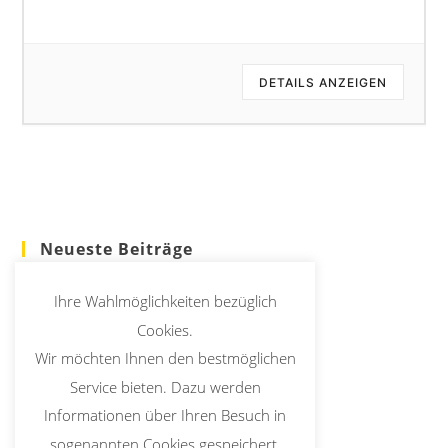
DETAILS ANZEIGEN
Neueste Beiträge
Seniorencafé in St. Nikolaus mit Doppel(s)pass
Ihre Wahlmöglichkeiten bezüglich
Erstkommunion 2026
Cookies.
Wir möchten Ihnen den bestmöglichen
Christi Himmelfahrt Prozession entfällt
Service bieten. Dazu werden
Informationen über Ihren Besuch in
Kirche Up To Date
sogenannten Cookies gespeichert.