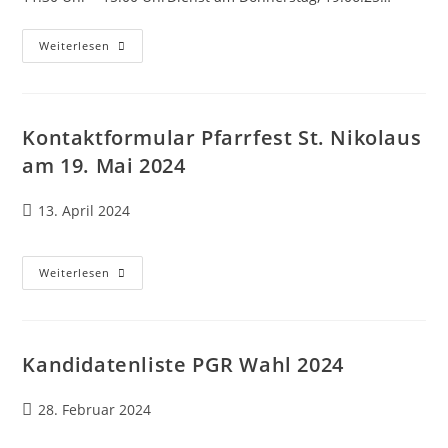
Pfarrfest
Weiterlesen
Fronleichnam
19.06.2025
–
Kontaktformular
Kontaktformular Pfarrfest St. Nikolaus
am 19. Mai 2024
Beitrag
13. April 2024
veröffentlicht:
Kontaktformular
Weiterlesen
Pfarrfest
St.
Nikolaus
Am
19.
Mai
Kandidatenliste PGR Wahl 2024
2024
Beitrag
28. Februar 2024
veröffentlicht: