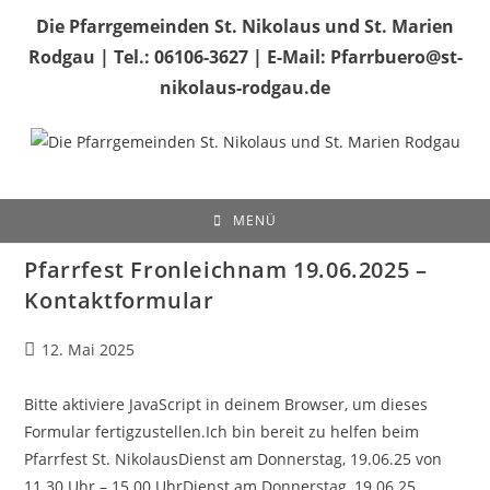
Zum
Die Pfarrgemeinden St. Nikolaus und St. Marien
Inhalt
Rodgau | Tel.: 06106-3627 | E-Mail: Pfarrbuero@st-
springen
nikolaus-rodgau.de
MENÜ
Pfarrfest Fronleichnam 19.06.2025 –
Kontaktformular
Beitrag
12. Mai 2025
veröffentlicht:
Bitte aktiviere JavaScript in deinem Browser, um dieses
Formular fertigzustellen.Ich bin bereit zu helfen beim
Pfarrfest St. NikolausDienst am Donnerstag, 19.06.25 von
11.30 Uhr – 15.00 UhrDienst am Donnerstag, 19.06.25…