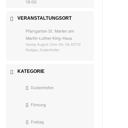
18:00
VERANSTALTUNGSORT
Pfarrgarten St. Marien am
Martin-Luther-King-Haus
Georg-August-Zinn-Str. 39, 63110
Rodgau, Dudenhofen
KATEGORIE
Dudenhofen
Firmung
Freitag