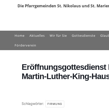
Zum
Die Pfarrgemeinden St. Nikolaus und St. Marien
Inhalt
springen
Home
Aktuelles
Wir für Sie
Gottesdienste
Glau
Förderverein
Eröffnungsgottesdienst
Martin-Luther-King-Hau
Schlagwörter:
FIRMUNG