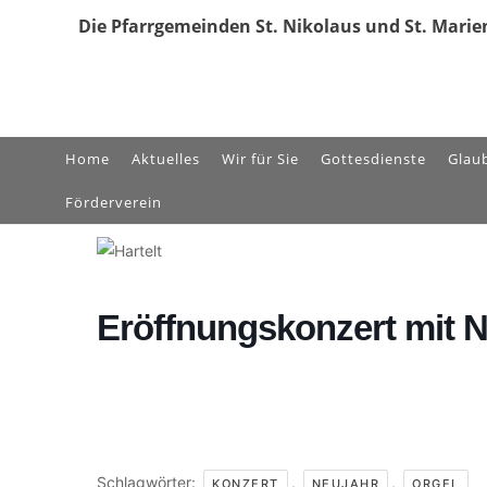
Zum
Die Pfarrgemeinden St. Nikolaus und St. Marien
Inhalt
springen
Home
Aktuelles
Wir für Sie
Gottesdienste
Glau
Förderverein
Eröffnungskonzert mit 
Schlagwörter:
,
,
KONZERT
NEUJAHR
ORGEL