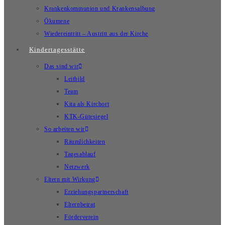
Krankenkommunion und Krankensalbung
Ökumene
Wiedereintritt – Austritt aus der Kirche
Kindertagesstätte
Das sind wir
Leitbild
Team
Kita als Kirchort
KTK-Gütesiegel
So arbeiten wir
Räumlichkeiten
Tagesablauf
Netzwerk
Eltern mit Wirkung
Erziehungspartnerschaft
Elternbeirat
Förderverein