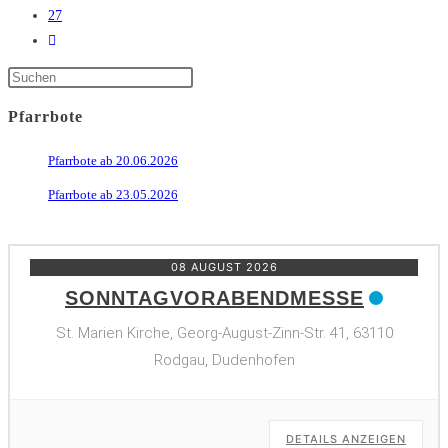
27
Zur
nächsten
Press
Escape
Seite
to
close
Pfarrbote
the
search
panel.
Pfarrbote ab 20.06.2026
Pfarrbote ab 23.05.2026
08 AUGUST 2026
SONNTAGVORABENDMESSE
St. Marien Kirche, Georg-August-Zinn-Str. 41, 63110
Rodgau, Dudenhofen
DETAILS ANZEIGEN