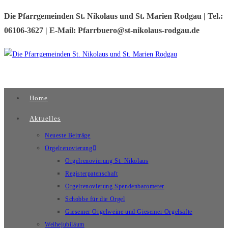
Zum
Die Pfarrgemeinden St. Nikolaus und St. Marien Rodgau | Tel.:
Inhalt
06106-3627 | E-Mail: Pfarrbuero@st-nikolaus-rodgau.de
springen
Home
Aktuelles
Neueste Beiträge
Orgelrenovierung
Orgelrenovierung St. Nikolaus
Registerpatenschaft
Orgelrenovierung Spendenbarometer
Schobbe für die Orgel
Giesemer Orgelweine und Giesemer Orgelsäfte
Weihejubiläum