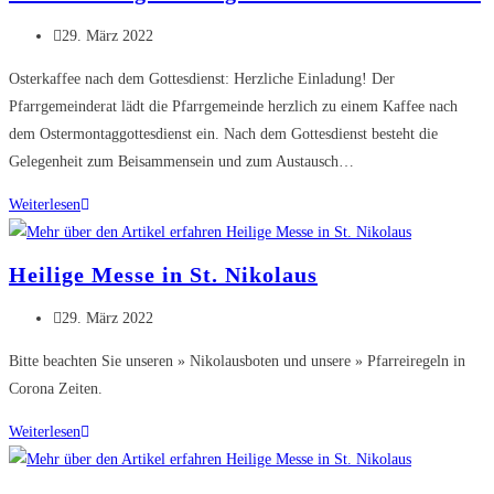
in
St.
Beitrag
29. März 2022
Marien
veröffentlicht:
Osterkaffee nach dem Gottesdienst: Herzliche Einladung! Der
Pfarrgemeinderat lädt die Pfarrgemeinde herzlich zu einem Kaffee nach
dem Ostermontaggottesdienst ein. Nach dem Gottesdienst besteht die
Gelegenheit zum Beisammensein und zum Austausch…
Ostermontag
Weiterlesen
–
Heilige
Heilige Messe in St. Nikolaus
Messe
in
Beitrag
29. März 2022
St.
veröffentlicht:
Bitte beachten Sie unseren » Nikolausboten und unsere » Pfarreiregeln in
Nikolaus
Corona Zeiten.
Heilige
Weiterlesen
Messe
in