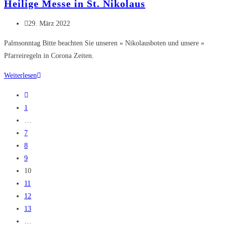
Heilige Messe in St. Nikolaus
St.
Nikolaus
Beitrag
29. März 2022
veröffentlicht:
Palmsonntag Bitte beachten Sie unseren » Nikolausboten und unsere »
Pfarreiregeln in Corona Zeiten.
Heilige
Weiterlesen
Messe
Zur
in
vorherigen
1
St.
Seite
…
Nikolaus
7
8
9
10
11
12
13
…