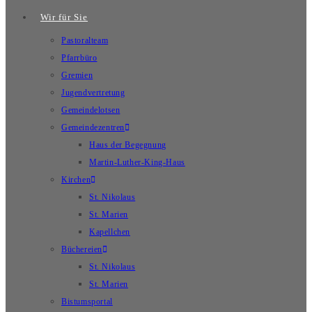
Wir für Sie
Pastoralteam
Pfarrbüro
Gremien
Jugendvertretung
Gemeindelotsen
Gemeindezentren
Haus der Begegnung
Martin-Luther-King-Haus
Kirchen
St. Nikolaus
St. Marien
Kapellchen
Büchereien
St. Nikolaus
St. Marien
Bistumsportal