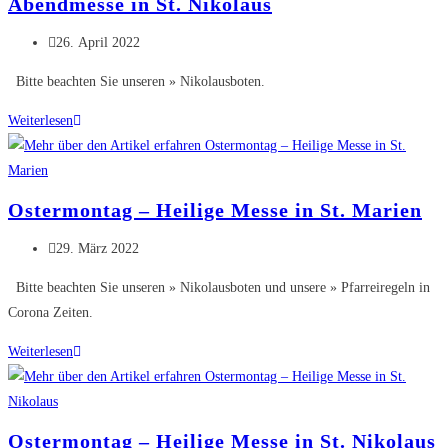
Abendmesse in St. Nikolaus
Beitrag
26. April 2022
veröffentlicht:
Bitte beachten Sie unseren » Nikolausboten.
Abendmesse
Weiterlesen
in
St.
Nikolaus
Ostermontag – Heilige Messe in St. Marien
Beitrag
29. März 2022
veröffentlicht:
Bitte beachten Sie unseren » Nikolausboten und unsere » Pfarreiregeln in
Corona Zeiten.
Ostermontag
Weiterlesen
–
Heilige
Messe
Ostermontag – Heilige Messe in St. Nikolaus