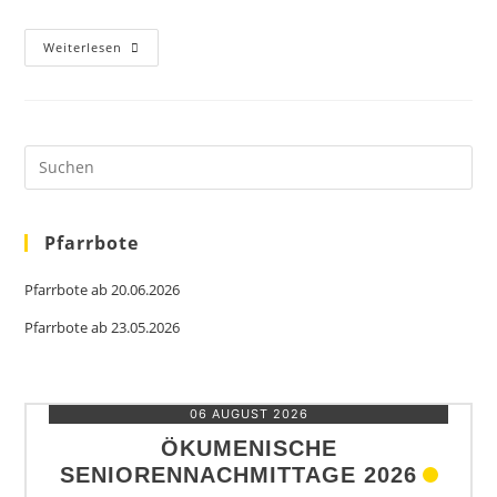
Es
Weiterlesen
Ist
Einiges
Los
Bei
Uns
Pre
Es
to
clo
the
sea
Pfarrbote
pan
Pfarrbote ab 20.06.2026
Pfarrbote ab 23.05.2026
06 AUGUST 2026
ÖKUMENISCHE
SENIORENNACHMITTAGE 2026