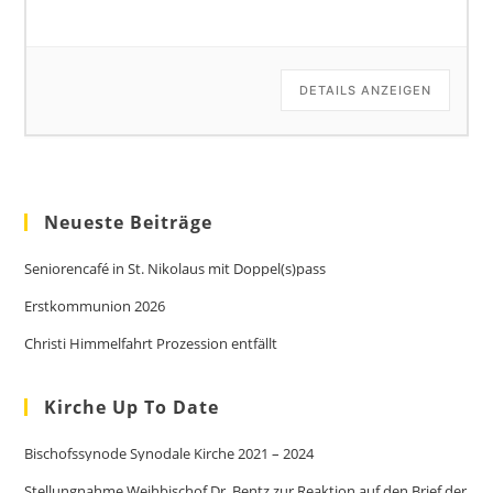
DETAILS ANZEIGEN
Neueste Beiträge
Seniorencafé in St. Nikolaus mit Doppel(s)pass
Erstkommunion 2026
Christi Himmelfahrt Prozession entfällt
Kirche Up To Date
Bischofssynode Synodale Kirche 2021 – 2024
Stellungnahme Weihbischof Dr. Bentz zur Reaktion auf den Brief der