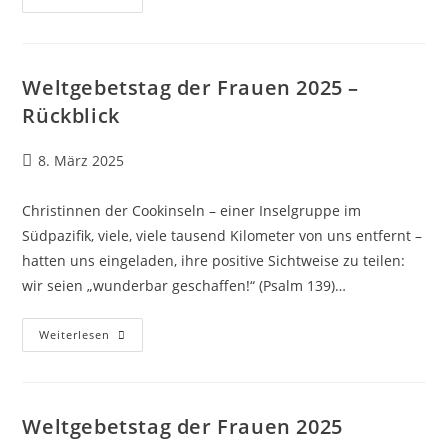
Der
Frauen
–
„Kommt!
Bringt
Eure
Weltgebetstag der Frauen 2025 –
Last“
Rückblick
Beitrag
8. März 2025
veröffentlicht:
Christinnen der Cookinseln – einer Inselgruppe im
Südpazifik, viele, viele tausend Kilometer von uns entfernt –
hatten uns eingeladen, ihre positive Sichtweise zu teilen:
wir seien „wunderbar geschaffen!“ (Psalm 139)…
Weltgebetstag
Weiterlesen
Der
Frauen
2025
–
Rückblick
Weltgebetstag der Frauen 2025