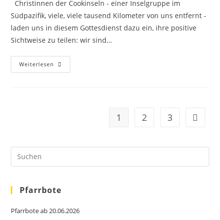
Christinnen der Cookinseln - einer Inselgruppe im
Südpazifik, viele, viele tausend Kilometer von uns entfernt -
laden uns in diesem Gottesdienst dazu ein, ihre positive
Sichtweise zu teilen: wir sind…
Weltgebetstag
Weiterlesen
Der
Frauen
1
2
3
Zur näc
Pre
Es
to
clo
the
sea
Pfarrbote
pan
Pfarrbote ab 20.06.2026